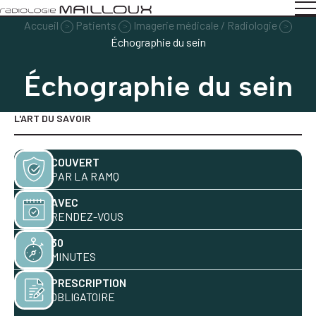
Accueil
Patients
Imagerie médicale / Radiologie
>
>
>
Échographie du sein
Échographie du sein
L'ART DU SAVOIR
COUVERT
PAR LA RAMQ
AVEC
RENDEZ-VOUS
30
MINUTES
PRESCRIPTION
OBLIGATOIRE