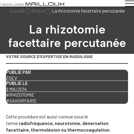
Accueil
Blogue
La rhizotomie facettaire percutanée
>
>
La rhizotomie
facettaire percutanée
VOTRE SOURCE D'EXPERTISE EN RADIOLOGIE
PUBLIÉ PAR
ZOEV
PUBLIÉ LE
9 MAI 2014
#RHIZOTOMIE
#SAVOIRFAIRE
Cette procédure est aussi connue sous le
terme
radiofréquence, neurotomie, dénervation
facettaire, thermolésion ou thermocoagulation.